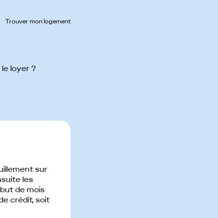
Trouver mon logement
 le loyer ?
uillement sur
suite les
ébut de mois
e crédit, soit