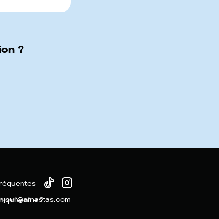
ion ?
fréquentes
njour@amastas.com
ropriétaire ?