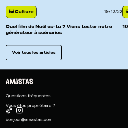
🖼 Culture

19
/
12
/
22
Quel film de Noël es-tu ? Viens tester notre
10
générateur à scénarios
Voir tous les articles
Questions fréquentes
Vous êtes propriétaire ?
bonjour@amastas.com