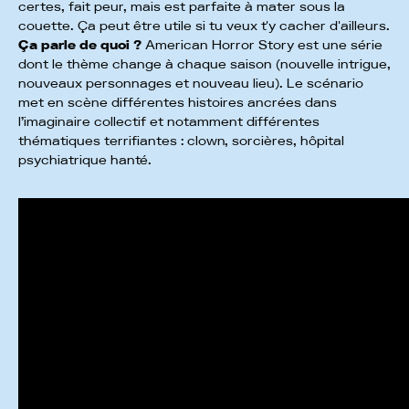
certes, fait peur, mais est parfaite à mater sous la
couette. Ça peut être utile si tu veux t'y cacher d'ailleurs.
Ça parle de quoi ?
American Horror Story est une série
dont le thème change à chaque saison (nouvelle intrigue,
nouveaux personnages et nouveau lieu). Le scénario
met en scène différentes histoires ancrées dans
l’imaginaire collectif et notamment différentes
thématiques terrifiantes : clown, sorcières, hôpital
psychiatrique hanté.