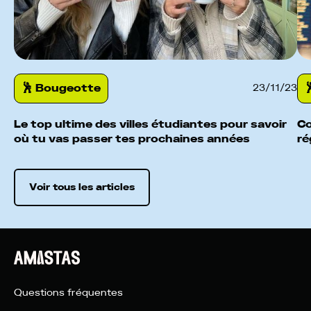
🕺️ Bougeotte

23
/
11
/
23
Le top ultime des villes étudiantes pour savoir
Co
où tu vas passer tes prochaines années
ré
Voir tous les articles
Questions fréquentes