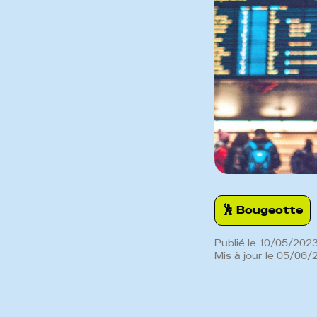
🕺️ Bougeotte
Publié le
10
/
05
/
202
Mis à jour le
05
/
06
/