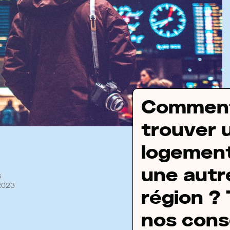
Commen
trouver 
logemen
une autr
3
2023
région ?
nos conse