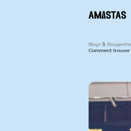
Blog
>
🕺️ Bougeott
Comment trouver u