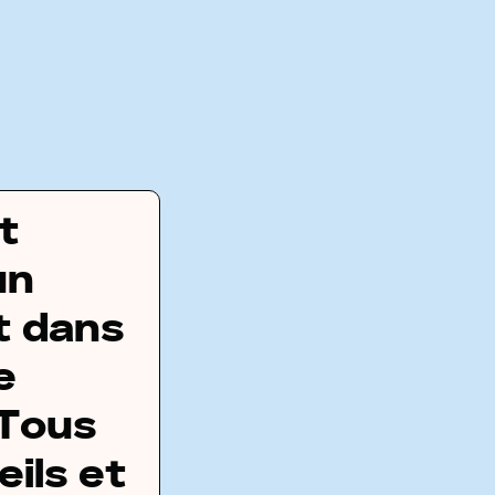
t
un
t dans
e
 Tous
ils et