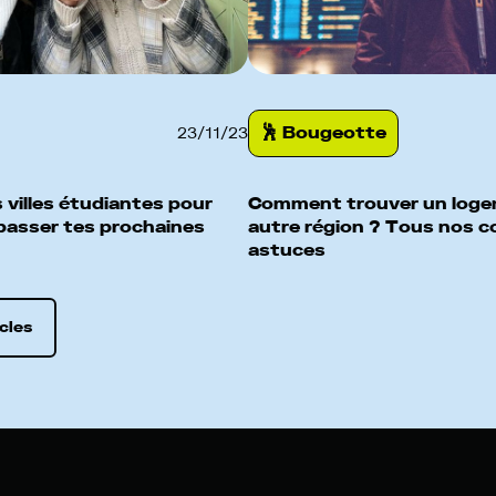
🕺️ Bougeotte
23
/
11
/
23
 villes étudiantes pour
Comment trouver un loge
 passer tes prochaines
autre région ? Tous nos co
astuces
icles