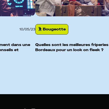
🕺️ Bougeotte
10
/
05
/
23
ment dans une
Quelles sont les meilleures friperies
nseils et
Bordeaux pour un look on fleek ?